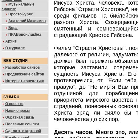
Иисуса Христа, человека, ко
Музыкальные
Гибсона "Страсти Христовы", н
хроники
ПростоБуряк
среди фильмов на библейски
Анатолий Максимов
разного Христа. Созерцаю
Вера
смятенный и сомневающийс
страдающий Христос Гибсона.
ПРАВовой ликбез
Архив
Фильм "Страсти Христовы", пож
О журнале
далекого от религии, задумать
должен был пережить объявлен
ВЕБ-СТУДИЯ
которые заставили совреме
Разработка сайтов
сущность Иисуса Христа. Его
Продвижение сайтов
противоречиях, от "Если теб
Интернет-консалтинг
правую", до "Не мир я Вам при
отдушиной для порабощенн
IVLIM.RU
приоритета мирского царства 
О проекте
страданий, понесенных основат
Наши опросы
Христа вряд ли сияло бы т
Обратная связь
человечества до сих пор.
Полезные ссылки
Сделать стартовой
Десять часов. Много это, ил
В избранное!