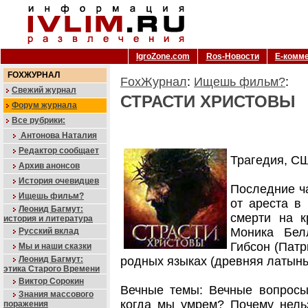
IgroZone.com
Ros-Новости
Е-комм
FOXЖУРНАЛ
FoxЖурнал
:
Ищешь фильм?
:
Свежий журнал
СТРАСТИ ХРИСТОВЫ
Форум журнала
Все рубрики:
Антонова Наталия
Редактор сообщает
Трагедия, С
Архив анонсов
История очевидцев
Последние ча
Ищешь фильм?
от ареста в
Леонид Багмут:
смерти на к
история и литература
Моника Бел
Русский вклад
Гибсон (Патр
Мы и наши сказки
Леонид Багмут:
родных языках (древняя латынь
этика Старого Времени
Виктор Сорокин
Вечные темы: Вечные вопросы:
Знания массового
когда мы умрем? Почему нель
поражения