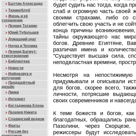
Балтин Александр
будет судить нас тогда, когда п
ТюнингКлуб
слаб и огромную часть своей ж
Жизнь и её
своими страхами, либо со с
сохранение
облегчить свою участь и не сой
Леонид Татарин
конца причины возникновения
Юрий Тубольцев
тайны окружающего нас мир
Домашний очаг
богов. Древние Египтяне, Ва
Наука и Техника
различая имена и количеств
Леонид Багмут:
"Существует высшая сила, спо
стихотворения
Библиотека
неподвластная времени, простра
Новости
Инфразвук и
Несмотря на непостижимую 
излучения
придумывали и описывали ист
Ландшафтный
дизайн
для богов, скорее всего, так
Линки
личности, потрясшие выдающ
Интернет
своих современников и навсегд
Костадинова Елена
Лазарев Никита
К теме божеств и богов, ка
благодатных, обращались ран
Славянский ведизм
Пазолини, через Скорцезе
Факты
Россия без
режиссеры будут исследоват
наркотиков