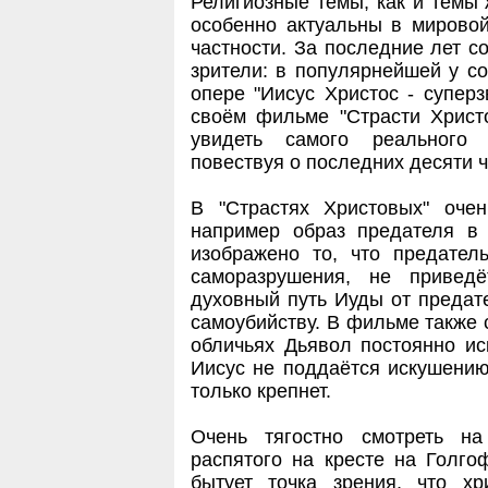
Религиозные темы, как и темы 
особенно актуальны в мировой
частности. За последние лет со
зрители: в популярнейшей у со
опере "Иисус Христос - супер
своём фильме "Страсти Христ
увидеть самого реального 
повествуя о последних десяти ч
В "Страстях Христовых" оче
например образ предателя в
изображено то, что предател
саморазрушения, не привед
духовный путь Иуды от предате
самоубийству. В фильме также 
обличьях Дьявол постоянно ис
Иисус не поддаётся искушению
только крепнет.
Очень тягостно смотреть на
распятого на кресте на Голго
бытует точка зрения, что х