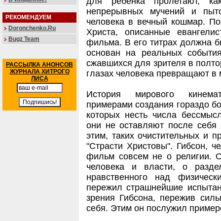
для ребенка пролетают, ка
непрерывных мучений и пыт
РЕКОМЕНДУЕМ
человека в вечный кошмар. По
Doronchenko.Ru
Христа, описанные евангелис
Bugz Team
фильма. В его титрах должна б
основан на реальных события
сжавшихся для зрителя в полто
РАССЫЛКА АНОНСОВ
ЖУРНАЛА ХИТРОГО
глазах человека превращают в 
ЛИСА
История мирового кинемат
примерами создания гораздо бо
которых несть числа бессмыс
они не оставляют после себя 
этим, таких очистительных и 
"Страсти Христовы". Гибсон, ч
фильм совсем не о религии. О
человека и власти, о разде
нравственного над физическ
пережил страшнейшие испытани
зрения Гибсона, пережив силь
себя. Этим он послужил приме