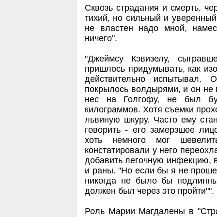
Сквозь страдания и смерть, че
тихий, но сильный и уверенный
не властен надо мной, наме
ничего".
"Джеймсу Кэвизелу, сыграв
пришлось придумывать, как изо
действительно испытывал. 
покрылось волдырями, и он не м
нес на Голгофу, не был б
килограммов. Хотя съемки прохо
львиную шкуру. Часто ему стан
говорить - его замерзшее лиц
хоть немного мог шевелит
констатировали у него переохл
добавить легочную инфекцию, 
и раны. "Но если бы я не проше
никогда не было бы подлинным
должен был через это пройти"".
Роль Марии Магдалены в "Стр