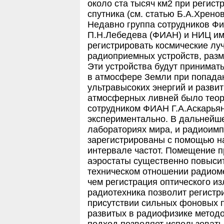
около ста тысяч км2 при регист
спутника (см. статью Б.А.Хрено
Недавно группа сотрудников Физ
П.Н.Лебедева (ФИАН) и НИЦ им
регистрировать космические лу
радиоприемных устройств, разм
Эти устройства будут принимат
в атмосфере Земли при попадан
ультравысоких энергий и разви
атмосферных ливней было теор
сотрудником ФИАН Г.А.Аскарьян
экспериментально. В дальнейш
лабораториях мира, и радиоим
зарегистрированы с помощью н
интервале частот. Помещение п
аэростаты существенно повыси
техническом отношении радиом
чем регистрация оптического из
радиотехника позволит регистр
присутствии сильных фоновых 
развитых в радиофизике метод
подход позволяет использоват