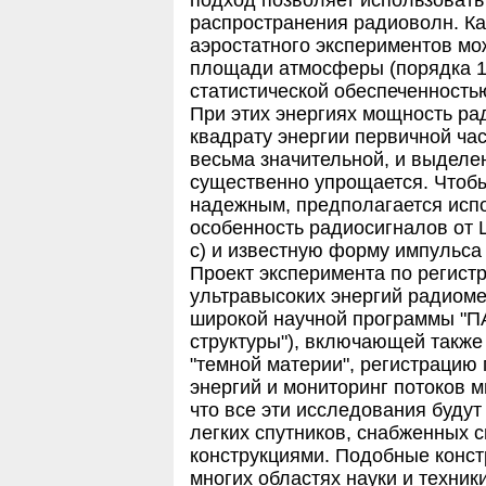
распространения радиоволн. Как
аэростатного экспериментов мо
площади атмосферы (порядка 10
статистической обеспеченность
При этих энергиях мощность ра
квадрату энергии первичной ча
весьма значительной, и выделе
существенно упрощается. Чтоб
надежным, предполагается исп
особенность радиосигналов от 
с) и известную форму импульса
Проект эксперимента по регист
ультравысоких энергий радиоме
широкой научной программы "П
структуры"), включающей также
"темной материи", регистрацию 
энергий и мониторинг потоков 
что все эти исследования будут
легких спутников, снабженных
конструкциями. Подобные конст
многих областях науки и техник