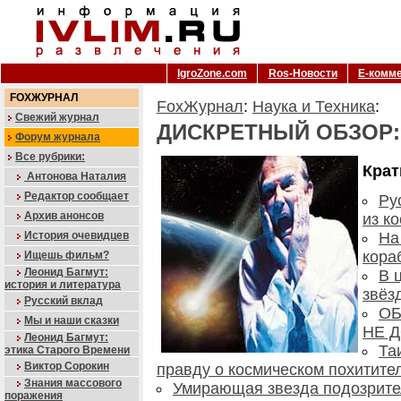
IgroZone.com
Ros-Новости
Е-комм
FOXЖУРНАЛ
FoxЖурнал
:
Наука и Техника
:
Свежий журнал
ДИСКРЕТНЫЙ ОБЗОР:
Форум журнала
Все рубрики:
Крат
Антонова Наталия
Редактор сообщает
Ру
Архив анонсов
из к
История очевидцев
На
кора
Ищешь фильм?
Леонид Багмут:
В 
история и литература
звёз
Русский вклад
ОБ
Мы и наши сказки
НЕ 
Леонид Багмут:
Та
этика Старого Времени
Виктор Сорокин
правду о космическом похитите
Знания массового
Умирающая звезда подозрите
поражения