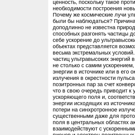
ценность, поскольку такое прот
необходимости построения новы
Почему же космические лучи ул
были бы наблюдаться? Причина 
доподлинно не известна природ
способных разгонять частицы д
себе ускорение до ультравысок
объектах представляется возмо
весьма экстремальных условий.
частиц ультравысоких энергий 
не столько с самим ускорением
энергии в источнике или в его о
излучения в окрестности пульс
позитронных пар за счет конвер
что в свою очередь приводит к
ускоряющего поля и, соответст
энергии исходящих из источника
потери на синхротронное излуч
существенными даже для прото
поля в центральных областях а
взаимодействуют с ускоренным
пионов и электрон-позитронных 