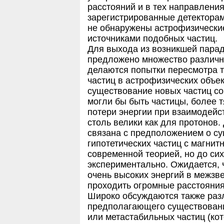
расстояний и в тех направления
зарегистрированные детекторам
не обнаружены астрофизические
источниками подобных частиц.
Для выхода из возникшей пара
предложено множество различны
делаются попытки пересмотра 
частиц в астрофизических объек
существование новых частиц со
могли бы быть частицы, более 
потери энергии при взаимодейс
столь велики как для протонов.
связана с предположением о с
гипотетических частиц с магни
современной теорией, но до си
экспериментально. Ожидается, 
очень высоких энергий в межзв
проходить огромные расстояния
Широко обсуждаются также раз
предполагающего существовани
или метастабильных частиц (кот