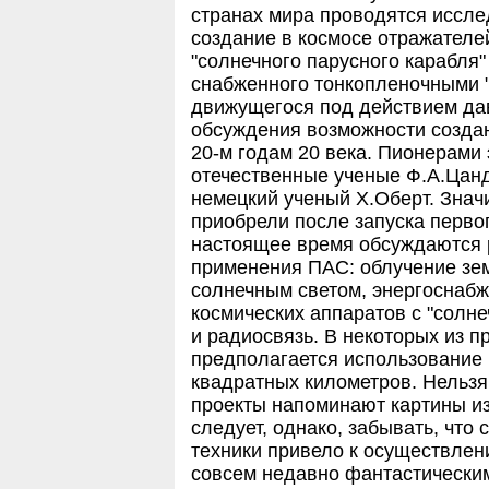
странах мира проводятся иссл
создание в космосе отражателе
"солнечного парусного карабля"
снабженного тонкопленочными 
движущегося под действием да
обсуждения возможности создан
20-м годам 20 века. Пионерами
отечественные ученые Ф.А.Цанд
немецкий ученый Х.Оберт. Знач
приобрели после запуска первог
настоящее время обсуждаются 
применения ПАС: облучение зе
солнечным светом, энергоснабж
космических аппаратов с "солн
и радиосвязь. В некоторых из 
предполагается использование
квадратных километров. Нельзя
проекты напоминают картины из
следует, однако, забывать, что
техники привело к осуществлен
совсем недавно фантастически