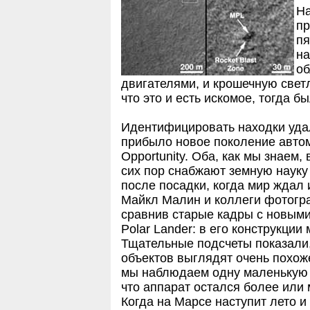
На
пр
пя
н
об
двигателями, и крошечную светл
что это и есть искомое, тогда б
Идентифицировать находки удал
прибыло новое поколение автома
Opportunity. Оба, как мы знаем,
сих пор снабжают земную наук
после посадки, когда мир ждал 
Майкл Малин и коллеги фотогра
сравнив старые кадры с новыми
Polar Lander: в его конструкции м
Тщательные подсчеты показали,
объектов выглядят очень похож
мы наблюдаем одну маленькую т
что аппарат остался более или 
Когда на Марсе наступит лето и