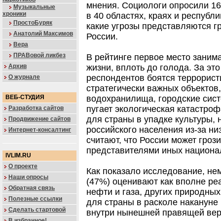
мнения. Социологи опросили 16
Музыкальные
хроники
в 40 областях, краях и республ
ПростоБуряк
какие угрозы представляются 
Анатолий Максимов
России.
Вера
ПРАВовой ликбез
В рейтинге первое место занима
жизни, вплоть до голода. За э
Архив
респондентов боятся террорист
О журнале
стратегически важных объектов,
водохранилища, городские сис
ВЕБ-СТУДИЯ
пугает экологическая катастроф
Разработка сайтов
для страны в упадке культуры,
Продвижение сайтов
российского населения из-за н
Интернет-консалтинг
считают, что России может гроз
представителями иных национа
IVLIM.RU
О проекте
Как показало исследование, н
Наши опросы
(47%) оценивают как вполне ре
Обратная связь
нефти и газа, других природны
Полезные ссылки
для страны в расколе накануне 
Сделать стартовой
внутри нынешней правящей вер
В избранное!