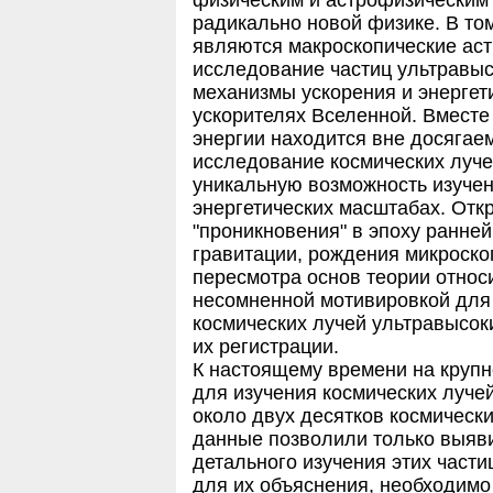
радикально новой физике. В том
являются макроскопические аст
исследование частиц ультравыс
механизмы ускорения и энергет
ускорителях Вселенной. Вместе
энергии находится вне досягае
исследование космических луче
уникальную возможность изучен
энергетических масштабах. От
"проникновения" в эпоху ранне
гравитации, рождения микроскоп
пересмотра основ теории относи
несомненной мотивировкой для
космических лучей ультравысок
их регистрации.
К настоящему времени на крупн
для изучения космических луче
около двух десятков космически
данные позволили только выяв
детального изучения этих част
для их объяснения, необходимо