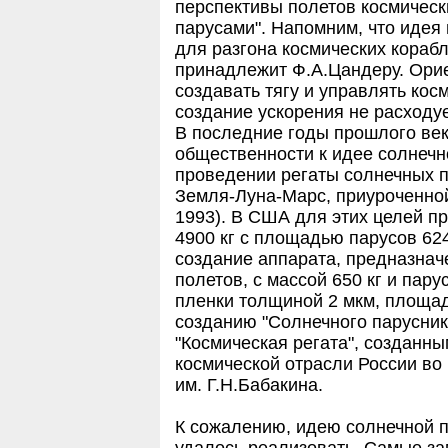
перспективы полетов космическ
парусами". Напомним, что идея
для разгона космических кораб
принадлежит Ф.А.Цандеру. Ори
создавать тягу и управлять кос
создание ускорения не расходуе
В последние годы прошлого ве
общественности к идее солнечн
проведении регаты солнечных 
Земля-Луна-Марс, приуроченной
1993). В США для этих целей п
4900 кг с площадью парусов 62
создание аппарата, предназна
полетов, с массой 650 кг и пар
пленки толщиной 2 мкм, площад
созданию "Солнечного парусни
"Космическая регата", создан
космической отрасли России во
им. Г.Н.Бабакина.
К сожалению, идею солнечной п
удалось реализовать. Самые за