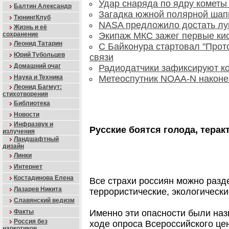
Удар снаряда по ядру кометы
Балтин Александр
Загадка южной полярной шап
ТюнингКлуб
NASA предложило достать лу
Жизнь и её
сохранение
Экипаж МКС зажег первые к
Леонид Татарин
С Байконура стартовал "Прот
Юрий Тубольцев
связи
Домашний очаг
Радиодатчики зафиксируют к
Наука и Техника
Метеоспутник NOAA-N наконец
Леонид Багмут:
стихотворения
Библиотека
Новости
Инфразвук и
Русские боятся голода, терак
излучения
Ландшафтный
дизайн
Линки
Интернет
Костадинова Елена
Все страхи россиян можно разде
Лазарев Никита
террористические, экологическ
Славянский ведизм
Именно эти опасности были на
Факты
Россия без
ходе опроса Всероссийского це
наркотиков