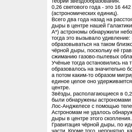
теории звёздообразования.
0,26 светового года - это 16 4
(астрономических единиц).
Всего два года назад на рассто
дыры в центре нашей Галактики
А*) астрономы обнаружили небо
тогда это вызывало удивление: 
образовываться на таком близк
чёрной дыры, поскольку её грав
сжиманию газово-пылевых обла
Учёные тогда остановились на т
образовалось на значительно б
а потом каким-то образом мигри
единое целое оно удерживается
центре.
Звёзды, располагающиеся в 0,2
были обнаружены астрономами 
Лос-Анджелесе с помощью телес
Астрономам не удалось обнаруж
дыры в центре этого скопления.
Гравитация чёрной дыры, по ид
части. Кроме того, непонятно, к