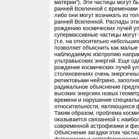
материи"). Эти частицы могут 
ранней Вселенной с временами 
либо они могут возникать из то
ранней Вселенной. Распады этих
рождению космических лучей ул
супермассивные частицы могут 
(т.е. на относительно небольших
позволяет объяснить как малые 
наблюдаемую изотропию направ
ультравысоких энергий. Еще од
рождение космических лучей ул
столкновениях очень энергичны
реликтовыми нейтрино, запол
радикальное объяснение предп
высоких энергиях новых геомет
времени и нарушение специаль
относительности, являющихся 
Таким образом, проблема косми
оказывается связанной с наиб
современной астрофизики и физ
Объяснение загадки этих части
физическим и астрофизическим 