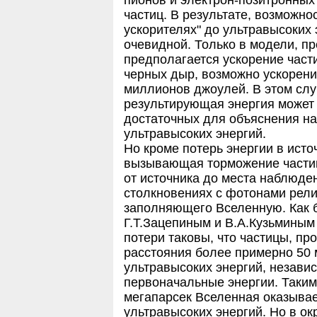
частиц. В результате, возможно
ускорителях" до ультравысоких 
очевидной. Только в модели, п
предполагается ускорение част
черных дыр, возможно ускорение
миллионов джоулей. В этом слу
результирующая энергия может 
достаточных для объяснения н
ультравысоких энергий.
Но кроме потерь энергии в исто
вызывающая торможение частиц 
от источника до места наблюде
столкновениях с фотонами рели
заполняющего Вселенную. Как б
Г.Т.Зацепиным и В.А.Кузьминым 
потери таковы, что частицы, п
расстояния более примерно 50 м
ультравысоких энергий, независ
первоначальные энергии. Таким
мегапарсек Вселенная оказывае
ультравысоких энергий. Но в ок