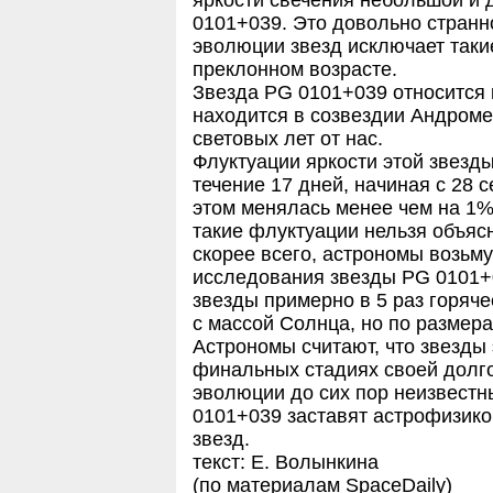
яркости свечения небольшой и 
0101+039. Это довольно странно
эволюции звезд исключает таки
преклонном возрасте.
Звезда PG 0101+039 относится к
находится в созвездии Андроме
световых лет от нас.
Флуктуации яркости этой звез
течение 17 дней, начиная с 28 с
этом менялась менее чем на 1%
такие флуктуации нельзя объясн
скорее всего, астрономы возьм
исследования звезды PG 0101+0
звезды примерно в 5 раз горяч
с массой Солнца, но по размера
Астрономы считают, что звезды 
финальных стадиях своей долго
эволюции до сих пор неизвестн
0101+039 заставят астрофизик
звезд.
текст: Е. Волынкина
(по материалам SpaceDaily)