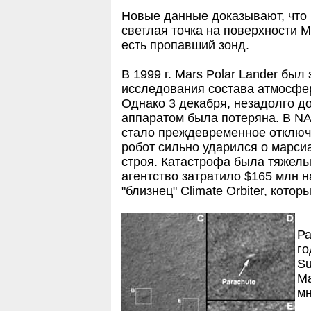
Новые данные доказывают, что
светлая точка на поверхности М
есть пропавший зонд.
В 1999 г. Mars Polar Lander бы
исследования состава атмосфе
Однако 3 декабря, незадолго д
аппаратом была потеряна. В NA
стало преждевременное отключе
робот сильно ударился о марси
строя. Катастрофа была тяжелы
агентство затратило $165 млн н
"близнец" Climate Orbiter, котор
Ра
го
Su
Ma
мн