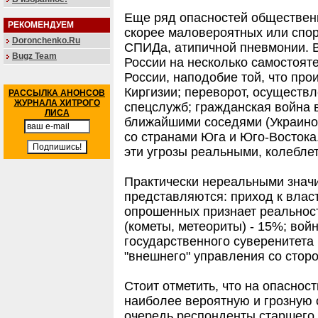
Еще ряд опасностей обществен
РЕКОМЕНДУЕМ
скорее маловероятных или спо
Doronchenko.Ru
СПИДа, атипичной пневмонии. В
Bugz Team
России на несколько самостоят
России, наподобие той, что про
Киргизии; переворот, осуществ
РАССЫЛКА АНОНСОВ
ЖУРНАЛА ХИТРОГО
спецслужб; гражданская война 
ЛИСА
ближайшими соседями (Украиной
со странами Юга и Юго-Востока
эти угрозы реальными, колеблет
Практически нереальными значи
представляются: приход к влас
опрошенных признает реальность
(кометы, метеориты) - 15%; вой
государственного суверенитета
"внешнего" управления со стор
Стоит отметить, что на опаснос
наиболее вероятную и грозную
очередь респонденты старшего 