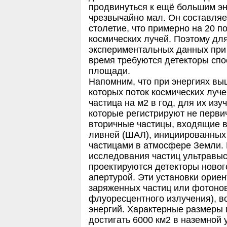
продвинуться к ещё большим эн
чрезвычайно мал. Он составляет
столетие, что примерно на 20 
космических лучей. Поэтому для
экспериментальных данных при 
время требуются детекторы сп
площади.
Напомним, что при энергиях вы
которых поток космических луч
частица на м2 в год, для их из
которые регистрируют не перви
вторичные частицы, входящие 
ливней (ШАЛ), инициированных
частицами в атмосфере Земли.
исследования частиц ультравыс
проектируются детекторы новог
апертурой. Эти установки орие
заряженных частиц или фотонов
флуоресцентного излучения), 
энергий. Характерные размеры
достигать 6000 км2 в наземной 