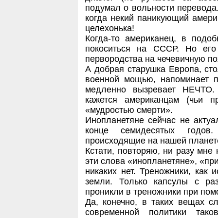
подумал о вольности перевода
когда некий паникующий америк
целехонька!
Когда-то американец, в подоб
покоситься на СССР. Но его
первородства на чечевичную по
А добрая старушка Европа, ст
военной мощью, напоминает п
медленно вызревает НЕЧТО.
кажется американцам (чьи п
«мудростью смерти».
Инопланетяне сейчас не актуа
конце семидесятых годов.
происходящие на нашей планет
Кстати, повторяю, ни разу мне
эти слова «инопланетяне», «пр
никаких нет. Треножники, как 
земли. Только капсулы с р
проникли в треножники при по
Да, конечно, в таких вещах с
современной политики тако