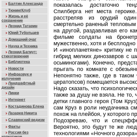
Балтин Александр
показалась достаточно те
ТюнингКлуб
Спилберга нет места героике
Жизнь и её
расстреляв из орудий оди
сохранение
смертельно раненый тепловым 
Леонид Татарин
на другой, раздавливая его ка
Юрий Тубольцев
фильме солдаты на бронетра
Домашний очаг
мужественно, хотя и бесплодно
Наука и Техника
И «инопланетяне» критику не 
Леонид Багмут:
гибрид мелких динозавров с ш
стихотворения
Библиотека
осьминогами). Конечно, предс
прыгать по комнате с обезья
Новости
Инфразвук и
Непонятно также, где в таком 
излучения
цератопсов) помещается высоко
Ландшафтный
дизайн
Надо сказать, что психологиче
Линки
также за душу не взяла. Не то,
Интернет
детки главного героя (Том Круз
Костадинова Елена
сам Круз в роли неудачника с
Лазарев Никита
похож на плейбоя, у которого п
Подозреваю, что и спецэффе
Славянский ведизм
Вероятно, это будут те же лю
Факты
Россия без
технологиями «Ночного дозора»
наркотиков