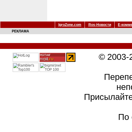
IgroZone.com
Ros-Новости
Е-комм
РЕКЛАМА
© 2003-
Перепе
неп
Присылайте
По