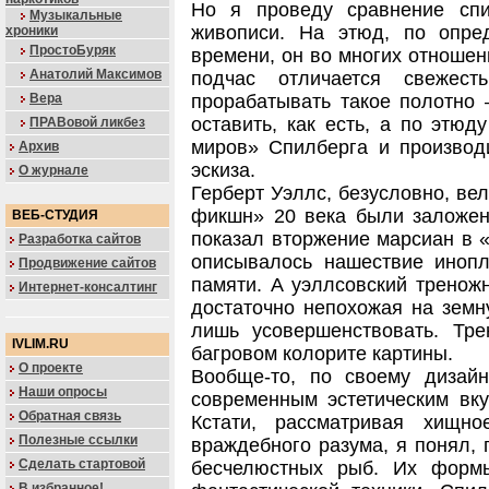
Но я проведу сравнение сп
Музыкальные
живописи. На этюд, по опре
хроники
ПростоБуряк
времени, он во многих отношен
Анатолий Максимов
подчас отличается свежес
Вера
прорабатывать такое полотно 
оставить, как есть, а по этюд
ПРАВовой ликбез
миров» Спилберга и производ
Архив
эскиза.
О журнале
Герберт Уэллс, безусловно, ве
фикшн» 20 века были заложены
ВЕБ-СТУДИЯ
показал вторжение марсиан в «
Разработка сайтов
описывалось нашествие инопл
Продвижение сайтов
памяти. А уэллсовский треножн
Интернет-консалтинг
достаточно непохожая на земн
лишь усовершенствовать. Тре
IVLIM.RU
багровом колорите картины.
О проекте
Вообще-то, по своему дизайн
Наши опросы
современным эстетическим вку
Обратная связь
Кстати, рассматривая хищн
Полезные ссылки
враждебного разума, я понял,
Сделать стартовой
бесчелюстных рыб. Их форм
В избранное!