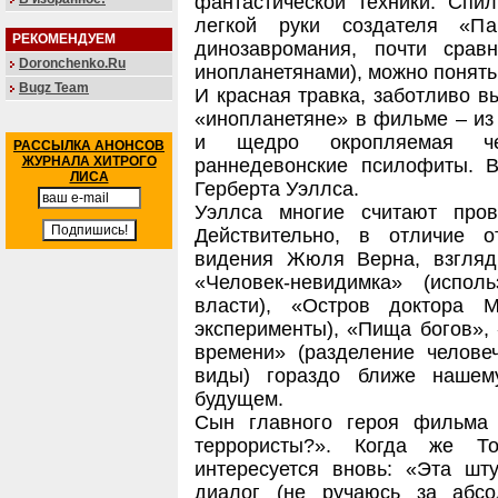
фантастической техники. Спил
легкой руки создателя «П
РЕКОМЕНДУЕМ
динозавромания, почти сра
Doronchenko.Ru
инопланетянами), можно понять
Bugz Team
И красная травка, заботливо в
«инопланетяне» в фильме – из 
и щедро окропляемая чел
РАССЫЛКА АНОНСОВ
ЖУРНАЛА ХИТРОГО
раннедевонские псилофиты. В
ЛИСА
Герберта Уэллса.
Уэллса многие считают пров
Действительно, в отличие от
видения Жюля Верна, взгляд
«Человек-невидимка» (испол
власти), «Остров доктора М
эксперименты), «Пища богов»
времени» (разделение челове
виды) гораздо ближе нашем
будущем.
Сын главного героя фильма 
террористы?». Когда же Т
интересуется вновь: «Эта ш
диалог (не ручаюсь за абсо