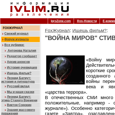
IgroZone.com
Ros-Новости
Е-комм
FOXЖУРНАЛ
FoxЖурнал
:
Ищешь фильм?
:
Свежий журнал
"ВОЙНА МИРОВ" СТИ
Форум журнала
Все рубрики:
Антонова Наталия
Редактор сообщает
«Войну миро
Архив анонсов
Действитель
История очевидцев
короткие сро
Ищешь фильм?
созданного 
Леонид Багмут:
войны перен
история и литература
века и яв
Русский вклад
«царства террора».
Мы и наши сказки
Леонид Багмут:
В отечественных СМИ много 
этика Старого Времени
положительные, например - 
Виктор Сорокин
журнале»). Особенно категори
Знания массового
газете «Завтра», озаглавл
поражения