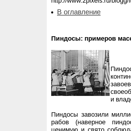
http://www.2pixels.ru/blogg/
В оглавление
Пиндосы: примеров мас
Пиндо
конти
завоев
своеоб
и влад
Пиндосы завозили милли
рабов (наверное пиндо
ценимую и свято соблюд