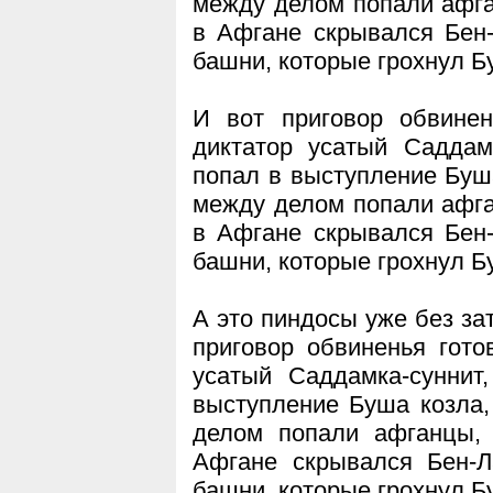
между делом попали афга
в Афгане скрывался Бен-
башни, которые грохнул Б
И вот приговор обвинен
диктатор усатый Саддамк
попал в выступление Буш
между делом попали афга
в Афгане скрывался Бен-
башни, которые грохнул Б
А это пиндосы уже без за
приговор обвиненья гото
усатый Саддамка-суннит
выступление Буша козла,
делом попали афганцы, 
Афгане скрывался Бен-Л
башни, которые грохнул Б