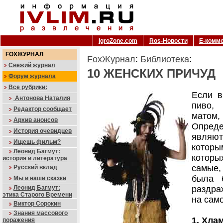
IgroZone.com
Ros-Новости
Е-комм
FOXЖУРНАЛ
FoxЖурнал
:
Библиотека
:
Свежий журнал
10 ЖЕНСКИХ ПРИЧУД
Форум журнала
Все рубрики:
Если в
Антонова Наталия
пиво,
Редактор сообщает
матом
Архив анонсов
Опреде
История очевидцев
являют
Ищешь фильм?
которы
Леонид Багмут:
которы
история и литература
самые,
Русский вклад
была 
Мы и наши сказки
Леонид Багмут:
раздра
этика Старого Времени
на сам
Виктор Сорокин
Знания массового
1. Хла
поражения