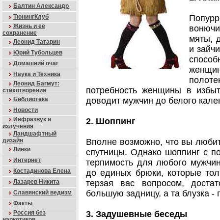
Балтин Александр
ТюнингКлуб
Попурр
Жизнь и её
вонюч
сохранение
мяты, 
Леонид Татарин
и зайчи
Юрий Тубольцев
спосо
Домашний очаг
женщи
Наука и Техника
полоте
Леонид Багмут:
потребность женщины в избыт
стихотворения
Библиотека
доводит мужчин до белого кале
Новости
Инфразвук и
2. Шоппинг
излучения
Ландшафтный
дизайн
Вполне возможно, что вы люби
Линки
спутницы. Однако шоппинг с по
Интернет
терпимость для любого мужчин
Костадинова Елена
до единых брюки, которые тол
Лазарев Никита
терзая вас вопросом, доста
большую задницу, а та блузка -
Славянский ведизм
Факты
Россия без
3. Задушевные беседы
наркотиков