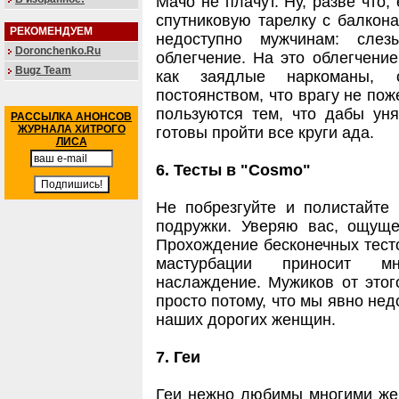
Мачо не плачут. Ну, разве что,
спутниковую тарелку с балкона
РЕКОМЕНДУЕМ
недоступно мужчинам: слез
Doronchenko.Ru
облегчение. На это облегчени
Bugz Team
как заядлые наркоманы, 
постоянством, что врагу не по
пользуются тем, что дабы ун
РАССЫЛКА АНОНСОВ
ЖУРНАЛА ХИТРОГО
готовы пройти все круги ада.
ЛИСА
6. Тесты в "Cosmo"
Не побрезгуйте и полистайте 
подружки. Уверяю вас, ощущен
Прохождение бесконечных тесто
мастурбации приносит м
наслаждение. Мужиков от этого
просто потому, что мы явно не
наших дорогих женщин.
7. Геи
Геи нежно любимы многими же