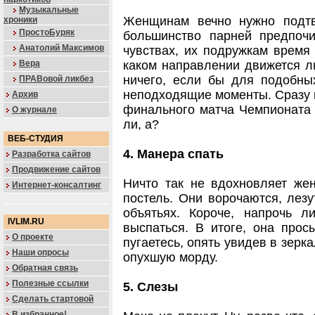
Музыкальные
Женщинам вечно нужно подтв
хроники
ПростоБуряк
большинство парней предпочи
Анатолий Максимов
чувствах, их подружкам время
Вера
каком направлении движется л
ничего, если бы для подобны
ПРАВовой ликбез
неподходящие моменты. Сразу п
Архив
финального матча Чемпионата 
О журнале
ли, а?
ВЕБ-СТУДИЯ
4. Манера спать
Разработка сайтов
Продвижение сайтов
Ничто так не вдохновляет жен
Интернет-консалтинг
постель. Они ворочаются, лезу
объятьях. Короче, напрочь 
IVLIM.RU
выспаться. В итоге, она прос
О проекте
пугаетесь, опять увидев в зерк
Наши опросы
опухшую морду.
Обратная связь
Полезные ссылки
5. Слезы
Сделать стартовой
В избранное!