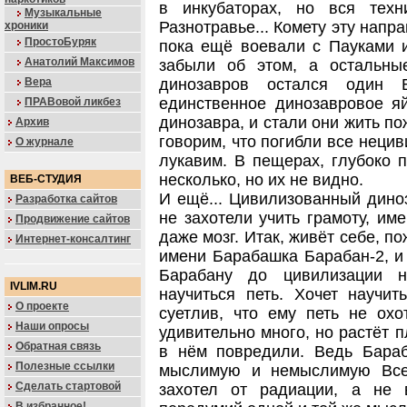
в инкубаторах, но вся тех
Музыкальные
Разнотравье... Комету эту напр
хроники
ПростоБуряк
пока ещё воевали с Пауками и
Анатолий Максимов
забыли об этом, а остальны
Вера
динозавров остался один 
единственное динозавровое я
ПРАВовой ликбез
динозавра, и стали они жить по
Архив
говорим, что погибли все неци
О журнале
лукавим. В пещерах, глубоко 
несколько, но их не видно.
ВЕБ-СТУДИЯ
И ещё... Цивилизованный диноз
Разработка сайтов
не захотели учить грамоту, им
Продвижение сайтов
даже мозг. Итак, живёт себе, по
Интернет-консалтинг
имени Барабашка Барабан-2, и
Барабану до цивилизации 
IVLIM.RU
научиться петь. Хочет научит
О проекте
суетлив, что ему петь не охо
Наши опросы
удивительно много, но растёт п
Обратная связь
в нём повредили. Ведь Бара
Полезные ссылки
мыслимую и немыслимую Всел
Сделать стартовой
захотел от радиации, а не 
В избранное!