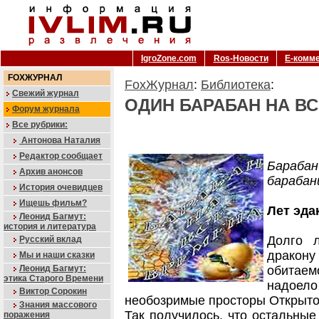
IgroZone.com
Ros-Новости
Е-комм
FOXЖУРНАЛ
FoxЖурнал
:
Библиотека
:
Свежий журнал
ОДИН БАРАБАН НА В
Форум журнала
Все рубрики:
Антонова Наталия
Редактор сообщает
Бараб
Архив анонсов
барабан
История очевидцев
Ищешь фильм?
Лет эда
Леонид Багмут:
история и литература
Долго 
Русский вклад
дракону
Мы и наши сказки
Леонид Багмут:
обитае
этика Старого Времени
надоел
Виктор Сорокин
необозримые просторы Открытог
Знания массового
Так получилось, что остальные
поражения