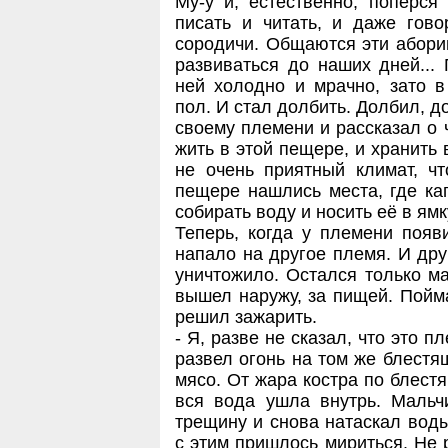
Му-у и, естественно, попёрся
писать и читать, и даже гово
сородичи. Общаются эти абори
развиваться до наших дней...
ней холодно и мрачно, зато 
пол. И стал долбить. Долбил, д
своему племени и рассказал о 
жить в этой пещере, и хранить 
не очень приятный климат, чт
пещере нашлись места, где кап
собирать воду и носить её в ямк
Теперь, когда у племени появ
напало на другое племя. И дру
уничтожило. Остался только ма
вышел наружу, за пищей. Пойм
решил зажарить.
- Я, разве не сказал, что это 
развел огонь на том же блест
мясо. От жара костра по блест
вся вода ушла внутрь. Мальч
трещину и снова натаскал воды
с этим пришлось мириться. Не р