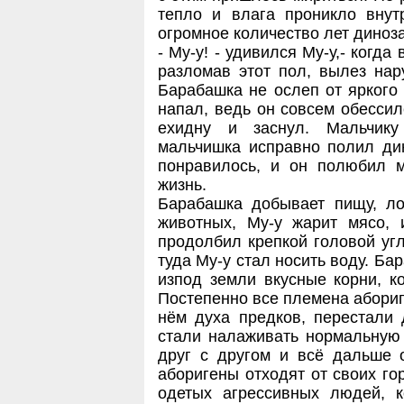
тепло и влага проникло внут
огромное количество лет диноз
- Му-у! - удивился Му-у,- когда
разломав этот пол, вылез нар
Барабашка не ослеп от яркого 
напал, ведь он совсем обесси
ехидну и заснул. Мальчик
мальчишка исправно полил ди
понравилось, и он полюбил м
жизнь.
Барабашка добывает пищу, ло
животных, Му-у жарит мясо, 
продолбил крепкой головой уг
туда Му-у стал носить воду. Ба
изпод земли вкусные корни, к
Постепенно все племена абориг
нём духа предков, перестали 
стали налаживать нормальную 
друг с другом и всё дальше 
аборигены отходят от своих го
одетых агрессивных людей, 