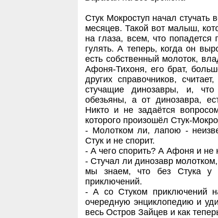
Стук Мокроступ начал стучать 
месяцев. Такой вот малыш, кото
на глаза, всем, что попадется
гулять. А теперь, когда он выр
есть собственный молоток, вла
Афоня-Тихоня, его брат, боль
других справочников, считает
стучащие динозавры, и, что
обезьяны, а от динозавра, ес
Никто и не задаётся вопросом
которого произошёл Стук-Мокро
- Молотком ли, лапою - неизве
Стук и не спорит.
- А чего спорить? А Афоня и не 
- Стучал ли динозавр молотком,
мы знаем, что без Стука у
приключений.
- А со Стуком приключений н
очередную энциклопедию и удив
весь Остров Зайцев и как тепер