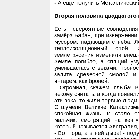
- А ещё получить Металлически
Вторая половина двадцатого 
Есть невероятные совпадения
замёрз Бабан, при извержении
мусором, падающим с неба. Л
теплоизоляционный слой. 
землетрясения изменили внеш
Земле погибло, а спящий уму
уменьшалась с веками, проно
залита древесной смолой и
янтарём, как бронёй.
- Огромная, скажем, глыба! В
некому считать, а когда появили
эти века, то жили первые люди м
Отшумели Великие Катаклизм
спокойная жизнь. И стало о
мальчик, смотрящий на кенгу
который называется Австралия,
- Вот гора, а в ней дыра! - под