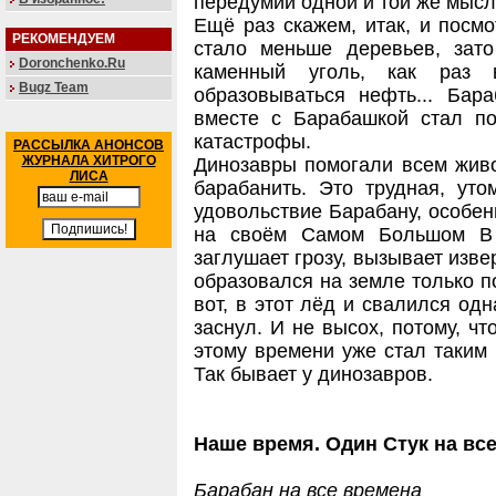
передумий одной и той же мысл
Ещё раз скажем, итак, и посмо
РЕКОМЕНДУЕМ
стало меньше деревьев, зат
Doronchenko.Ru
каменный уголь, как раз 
Bugz Team
образовываться нефть... Бар
вместе с Барабашкой стал по
катастрофы.
РАССЫЛКА АНОНСОВ
ЖУРНАЛА ХИТРОГО
Динозавры помогали всем живо
ЛИСА
барабанить. Это трудная, уто
удовольствие Барабану, особен
на своём Самом Большом В 
заглушает грозу, вызывает изве
образовался на земле только п
вот, в этот лёд и свалился одн
заснул. И не высох, потому, чт
этому времени уже стал таким с
Так бывает у динозавров.
Наше время. Один Стук на вс
Барабан на все времена