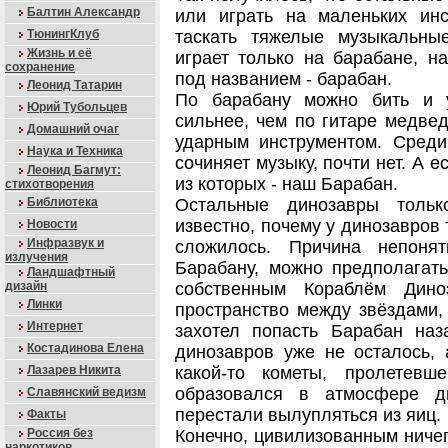
Балтин Александр
или играть на маленьких инс
ТюнингКлуб
таскать тяжелые музыкальны
Жизнь и её
играет только на барабане, н
сохранение
под названием - барабан.
Леонид Татарин
По барабану можно бить и 
Юрий Тубольцев
сильнее, чем по гитаре медве
Домашний очаг
ударным инструментом. Среди
Наука и Техника
сочиняет музыку, почти нет. А е
Леонид Багмут:
из которых - наш Барабан.
стихотворения
Библиотека
Остальные динозавры толь
известно, почему у динозавров 
Новости
Инфразвук и
сложилось. Причина непоня
излучения
Барабану, можно предполагать
Ландшафтный
дизайн
собственным Кораблём Дино
Линки
пространство между звёздами, 
Интернет
захотел попасть Барабан на
Костадинова Елена
динозавров уже не осталось, 
Лазарев Никита
какой-то кометы, пролетев
образовался в атмосфере д
Славянский ведизм
перестали вылупляться из яиц.
Факты
Россия без
Конечно, цивилизованным ничег
наркотиков