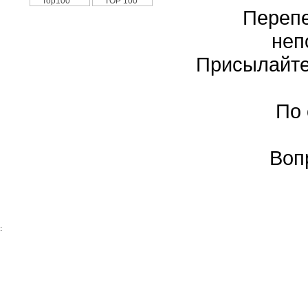
Перепе
неп
Присылайте
По
Воп
: