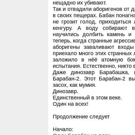
нещадно их убивают.
Так и отвадили аборигенов от д
в своих пещерах. Бабан понагн
не грозит голод, приходиться 
кенгуру. А воду собирают 
научились долбить камень и
теперь, когда странные агресс
аборигены заваливают входы
приехало много этих странных 
заложило в нёё атомную бом
испытания. Естественно, никто в
Даже динозавр Барабашка, 
Барабан-2. Этот Барабан-2 вы
засох, как мумия.
Динозавр.
Единственный в этом веке.
Один на всех!
Продолжение следует
Начало: