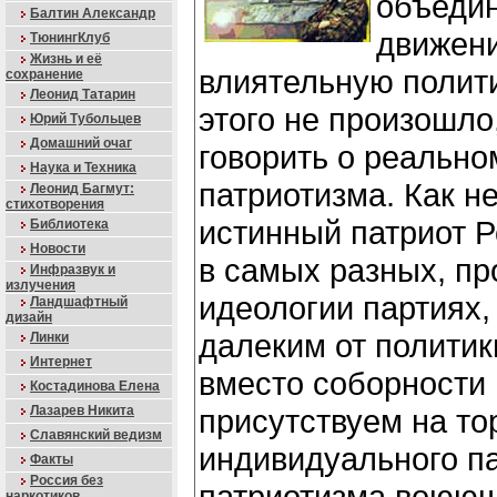
объедин
Балтин Александр
движени
ТюнингКлуб
Жизнь и её
влиятельную полити
сохранение
Леонид Татарин
этого не произошло
Юрий Тубольцев
Домашний очаг
говорить о реально
Наука и Техника
патриотизма. Как н
Леонид Багмут:
стихотворения
истинный патриот Р
Библиотека
Новости
в самых разных, п
Инфразвук и
излучения
идеологии партиях,
Ландшафтный
дизайн
далеким от политик
Линки
Интернет
вместо соборности
Костадинова Елена
Лазарев Никита
присутствуем на то
Славянский ведизм
индивидуального п
Факты
Россия без
патриотизма воюющ
наркотиков