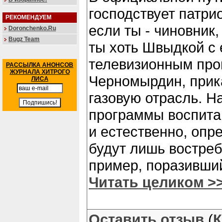
господствует патри
РЕКОМЕНДУЕМ
если ты - чиновник,
Doronchenko.Ru
Bugz Team
ты хоть Швыдкой с 
телевизионным про
РАССЫЛКА АНОНСОВ
ЖУРНАЛА ХИТРОГО
Черномырдин, при
ЛИСА
газовую отрасль. Н
программы воспита
и естественно, опр
будут лишь востре
пример, поразивши
Читать целиком >
Оставить отзыв
(
К