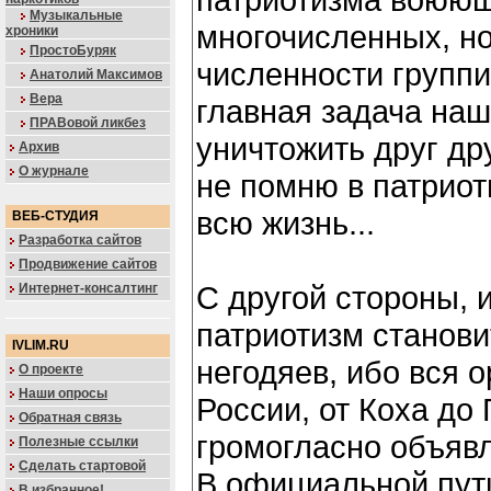
Музыкальные
многочисленных, но
хроники
ПростоБуряк
численности группи
Анатолий Максимов
Вера
главная задача наш
ПРАВовой ликбез
уничтожить друг дру
Архив
О журнале
не помню в патриот
всю жизнь...
ВЕБ-СТУДИЯ
Разработка сайтов
Продвижение сайтов
С другой стороны, 
Интернет-консалтинг
патриотизм станов
IVLIM.RU
негодяев, ибо вся 
О проекте
Наши опросы
России, от Коха до 
Обратная связь
громогласно объявл
Полезные ссылки
Сделать стартовой
В официальной пут
В избранное!