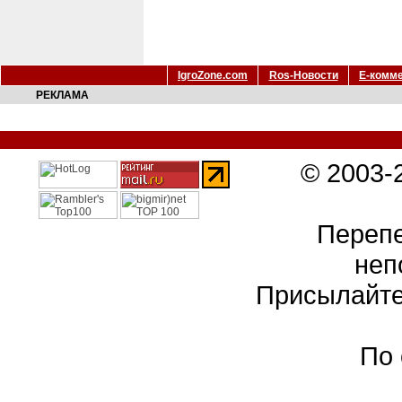
IgroZone.com
Ros-Новости
Е-комм
РЕКЛАМА
© 2003-
Перепе
неп
Присылайте
По