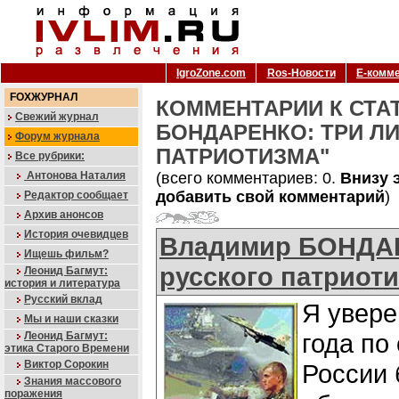
IgroZone.com
Ros-Новости
Е-комм
FOXЖУРНАЛ
КОММЕНТАРИИ К СТА
Свежий журнал
БОНДАРЕНКО: ТРИ Л
Форум журнала
ПАТРИОТИЗМА"
Все рубрики:
Антонова Наталия
(всего комментариев: 0.
Внизу 
добавить свой комментарий
)
Редактор сообщает
Архив анонсов
История очевидцев
Владимир БОНДАР
Ищешь фильм?
русского патриоти
Леонид Багмут:
история и литература
Русский вклад
Я увере
Мы и наши сказки
года по
Леонид Багмут:
этика Старого Времени
Виктор Сорокин
России 
Знания массового
поражения